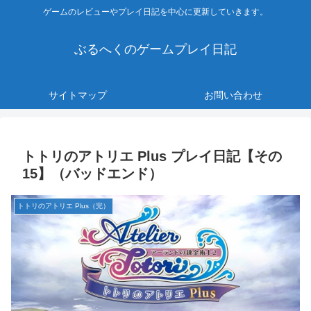
ゲームのレビューやプレイ日記を中心に更新していきます。
ぶるへくのゲームプレイ日記
サイトマップ
お問い合わせ
トトリのアトリエ Plus プレイ日記【その
15】（バッドエンド）
トトリのアトリエ Plus（完）