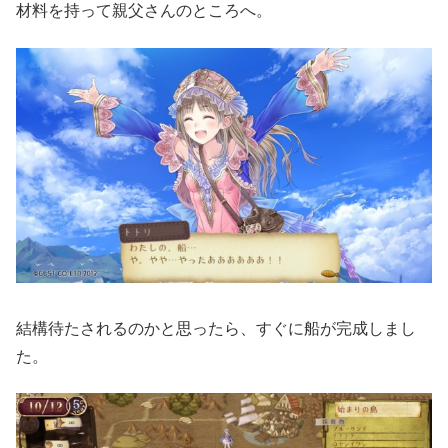
材料を持って親父さんのところへ。
結構待たされるのかと思ったら、すぐに船が完成しまし
た。