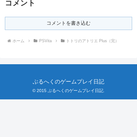
コメント
コメントを書き込む
ホーム
PSVita
トトリのアトリエ Plus（完）
ぶるへくのゲームプレイ日記
© 2015 ぶるへくのゲームプレイ日記.