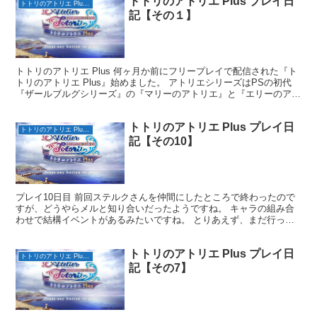
トトリのアトリエ Plus プレイ日
トトリのアトリエ Plus（完）
記【その１】
トトリのアトリエ Plus 何ヶ月か前にフリープレイで配信された『ト
トリのアトリエ Plus』始めました。 アトリエシリーズはPSの初代
『ザールブルグシリーズ』の『マリーのアトリエ』と『エリーのアト
リエ』はかなりハマりました。 その後PS2...
トトリのアトリエ Plus プレイ日
トトリのアトリエ Plus（完）
記【その10】
プレイ10日目 前回ステルクさんを仲間にしたところで終わったので
すが、どうやらメルと知り合いだったようですね。 キャラの組み合
わせで結構イベントがあるみたいですね。 とりあえず、まだ行って
ない採取地へ。 『海望の丘』というところで、またまた...
トトリのアトリエ Plus プレイ日
トトリのアトリエ Plus（完）
記【その7】