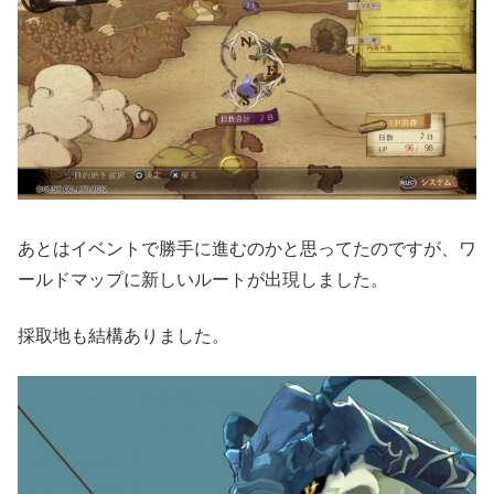
あとはイベントで勝手に進むのかと思ってたのですが、ワ
ールドマップに新しいルートが出現しました。
採取地も結構ありました。