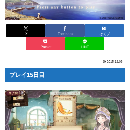
X
Facebook
はてブ
Pocket
LINE
2015.12.06
プレイ15日目