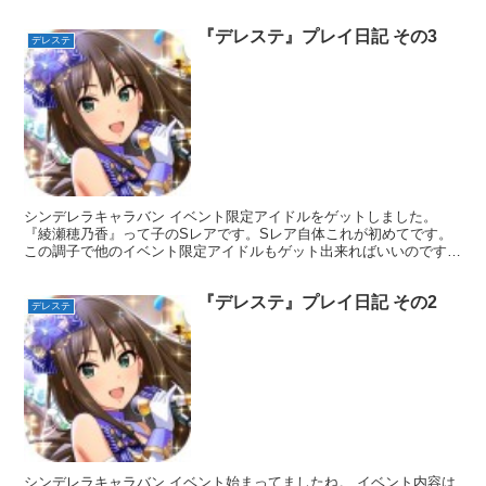
ゃよかった… 多田李衣菜って子が当たりま...
『デレステ』プレイ日記 その3
デレステ
シンデレラキャラバン イベント限定アイドルをゲットしました。
『綾瀬穂乃香』って子のSレアです。Sレア自体これが初めてです。
この調子で他のイベント限定アイドルもゲット出来ればいいのです
が… Posted from するぷろ for iOS...
『デレステ』プレイ日記 その2
デレステ
シンデレラキャラバン イベント始まってましたね。 イベント内容は