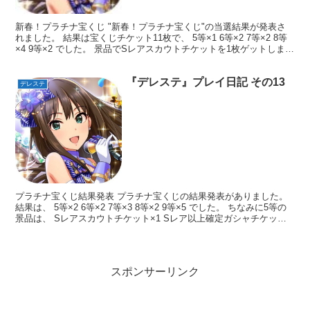
新春！プラチナ宝くじ "新春！プラチナ宝くじ"の当選結果が発表さ
れました。 結果は宝くじチケット11枚で、 5等×1 6等×2 7等×2 8等
×4 9等×2 でした。 景品でSレアスカウトチケットを1枚ゲットしまし
た。 Sレアまでの好きなア...
『デレステ』プレイ日記 その13
デレステ
プラチナ宝くじ結果発表 プラチナ宝くじの結果発表がありました。
結果は、 5等×2 6等×2 7等×3 8等×2 9等×5 でした。 ちなみに5等の
景品は、 Sレアスカウトチケット×1 Sレア以上確定ガシャチケット
×1 S.T.マスタートレ...
スポンサーリンク