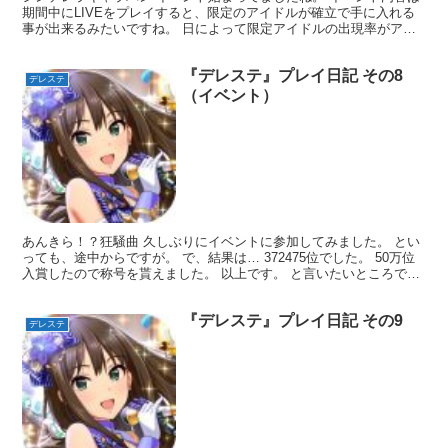
期間中にLIVEをプレイすると、限定のアイドルが確立で手に入れる
事が出来るみたいですね。 日によって限定アイドルの出現率がアッ
プする楽曲が決まっていたり、センターアイドルのスタ...
『デレステ』プレイ日記 その8
デレステ
（イベント）
あんきら！？狂騒曲 久しぶりにイベントに参加してみました。 とい
っても、途中からですが。 で、結果は… 372475位でした。 50万位
入賞したので称号を貰えました。 以上です。 と言いたいところです
が、久しぶりのデレステ日記なので、今の状...
『デレステ』プレイ日記 その9
デレステ