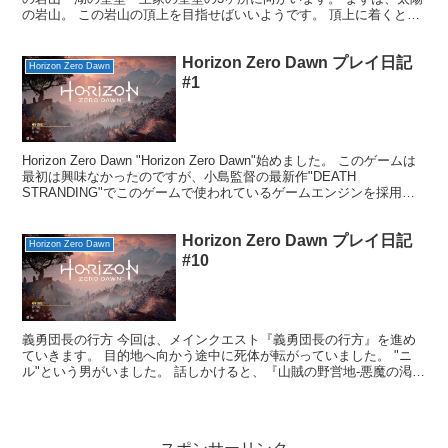
の岩山。 この岩山の頂上を目指せばいいようです。 頂上に着くと、
グリントホーク3体とバトルになりました。 全て倒...
Horizon Zero Dawn プレイ日記
Horizon Zero Dawn
#1
Horizon Zero Dawn "Horizon Zero Dawn"始めました。 このゲームは
最初は興味なかったのですが、小島監督の最新作"DEATH
STRANDING"でこのゲームで使われているゲームエンジンを採用し
たという事で、...
Horizon Zero Dawn プレイ日記
Horizon Zero Dawn
#10
義勇団長の行方 今回は、メインクエスト『義勇団長の行方』を進め
ていきます。 目的地へ向かう途中に死体が転がっていました。 "ニ
ル"という男がいました。 話しかけると、『山賊の野営地-悪魔の渇
き』というクエストが発生しました。 場所がかなり離...