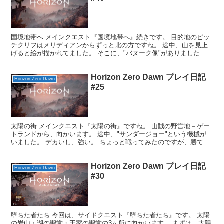
国境地帯へ メインクエスト『国境地帯へ』続きです。 目的地のピッ
チクリフはメリディアンからずっと北の方ですね。 途中、山を見上
げると絵が描かれてました。 そこに、"バヌーク像"がありました。
あとで知ったのですが、岩絵の近くにバヌークの像が...
Horizon Zero Dawn プレイ日記
Horizon Zero Dawn
#25
太陽の街 メインクエスト『太陽の街』ですね。 山賊の野営地－ゲー
トランドから、向かいます。 途中、"サンダージョー"という機械が
いました。 デカいし、強い。 ちょっと戦ってみたのですが、勝てそ
うになかったので逃げました・・・ "ブロードヘッ...
Horizon Zero Dawn プレイ日記
Horizon Zero Dawn
#30
堕ちた者たち 今回は、サイドクエスト『堕ちた者たち』です。 太陽
の岩山・湖の聖堂・王家の聖堂の3ヶ所に向かいます。 まずは、太陽