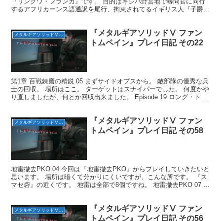
『リングワ・フランカ』です。 目的はキジバ野営地で尋問官に同行
するアフリカーンス語通訳を尾行、拘束されてるイギリス人『子爵』
を救出する事。 野営地に到着してすぐに、通...
『メタルギアソリッドⅤ ファン
メタルギアソリッドⅤ ファントムペイン
トムペイン』プレイ日記 その22
第1章 百戦錬磨の精鋭 05 まずサイドオプスから。 敵部隊の優秀な兵
士の回収。 場所はここ。 ターゲットはスナイパーでした。 何度かや
り直しましたが、何とか回収出来ました。 Episode 19 ロング・トレ
イル 次はメインミッション『ロ...
『メタルギアソリッドⅤ ファン
メタルギアソリッドⅤ ファントムペイン
トムペイン』プレイ日記 その58
地雷撤去PKO 04 今回は『地雷撤去PKO』からプレイしていきたいと
思います。 場所は暗くて分かりにくいですが、こんな所です。 『ス
マセ砦』の近くです。 地雷は全部で8個ですね。 地雷撤去PKO 07 続
けて地雷撤去いきます。 場所は『サ...
『メタルギアソリッドⅤ ファン
メタルギアソリッドⅤ ファントムペイン
トムペイン』プレイ日記 その56