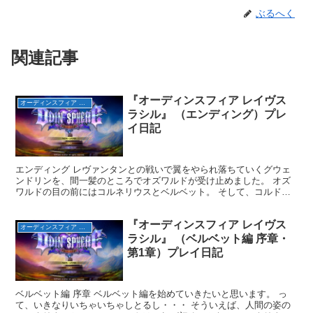
ぶるへく
関連記事
『オーディンスフィア レイヴス
オーディンスフィア レイヴスラシル（完）
ラシル』 （エンディング）プレ
イ日記
エンディング レヴァンタンとの戦いで翼をやられ落ちていくグウェ
ンドリンを、間一髪のところでオズワルドが受け止めました。 オズ
ワルドの目の前にはコルネリウスとベルベット。 そして、コルドロ
ンが。 ベルベットはグウェンドリンの指にはめられたティ...
『オーディンスフィア レイヴス
オーディンスフィア レイヴスラシル（完）
ラシル』 （ベルベット編 序章・
第1章）プレイ日記
ベルベット編 序章 ベルベット編を始めていきたいと思います。 っ
て、いきなりいちゃいちゃしとるし・・・ そういえば、人間の姿の