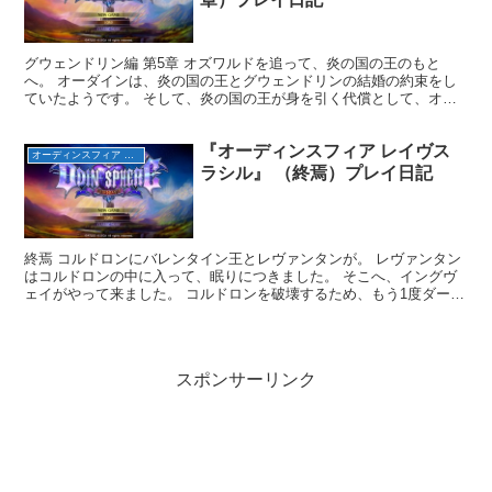
グウェンドリン編 第5章 オズワルドを追って、炎の国の王のもと
へ。 オーダインは、炎の国の王とグウェンドリンの結婚の約束をし
ていたようです。 そして、炎の国の王が身を引く代償として、オズ
ワルドは王が望むときに王の為に命をかけて戦うと誓い、今...
『オーディンスフィア レイヴス
オーディンスフィア レイヴスラシル（完）
ラシル』 （終焉）プレイ日記
終焉 コルドロンにバレンタイン王とレヴァンタンが。 レヴァンタン
はコルドロンの中に入って、眠りにつきました。 そこへ、イングヴ
ェイがやって来ました。 コルドロンを破壊するため、もう1度ダーコ
ーヴァの獣に。 死の国では、女王オデットがいなくな...
スポンサーリンク