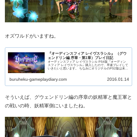
オズワルドがいますね。
『オーディンスフィア レイヴスラシル』 （グウ
ェンドリン編 序章・第1章）プレイ日記
オーディンスフィア レイヴスラシル PS4版『オーディン
スフィア レイヴスラシル』購入したので、早速プレイして
いきたいと思います。 ちなみにオリジナルのPS2版は未プ
レイです。体験版を少しプレイしただけです。 まず『リフ
ァイン』と『クラシッ...
buruheku-gameplaydiary.com
2016.01.14
そういえば、グウェンドリン編の序章の妖精軍と魔王軍と
の戦いの時、妖精軍側にいましたね。