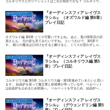
コルネリウスとのツーショットはこれが初めてかな？ コルネリウス
が立ち去ると、イングヴェイとスカルディが現れました。...
『オーディンスフィア レイヴス
オーディンスフィア レイヴスラシル（完）
ラシル』 （オズワルド編 第6章）
プレイ日記
オズワルド編 第6章 ミリス可愛いですよね。 あと、兎の喫茶店の店
員さんも。 元の姿も見てみたいですね。 というわけで、第6章で
す。 眠りの魔法は口付けをすると解けると、ミリスが思わずしゃべ
ってしまいました。 目覚めると最初に見たものを愛す...
『オーディンスフィア レイヴス
オーディンスフィア レイヴスラシル（完）
ラシル』 （コルネリウス編 第5
章）プレイ日記
コルネリウス編 第5章 コルネリウス編・第5章進めていきたいと思い
ます。 結晶炉を巡って魔王軍と妖精軍が争っている中、ベルベット
は結晶炉を止めるため戦場へ。 ベルベットを守るため、結晶炉へ向
かう事に。 1体目の中ボス『ドワーフ戦艦』 こいつ...
『オーディンスフィア レイヴス
オーディンスフィア レイヴスラシル（完）
ラシル』 （グウェンドリン編 第5
章）プレイ日記