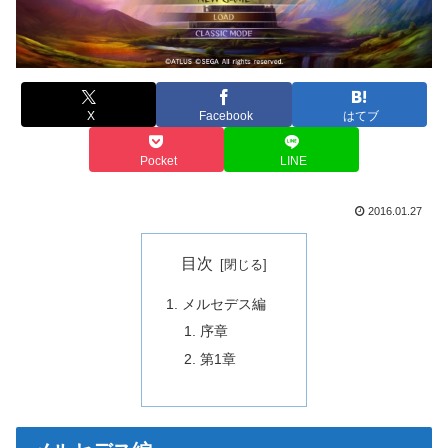
X
Facebook
はてブ
Pocket
LINE
2016.01.27
目次
メルセデス編
序章
第1章