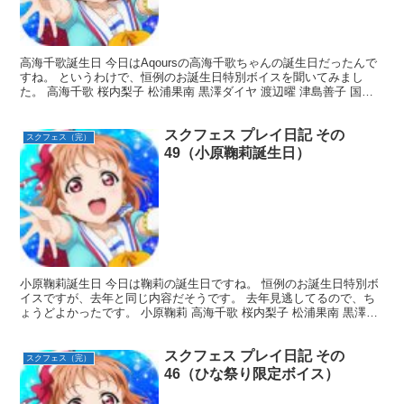
高海千歌誕生日 今日はAqoursの高海千歌ちゃんの誕生日だったんで
すね。 というわけで、恒例のお誕生日特別ボイスを聞いてみまし
た。 高海千歌 桜内梨子 松浦果南 黒澤ダイヤ 渡辺曜 津島善子 国木
田花丸 小原鞠莉 黒澤ルビィ 以上ですね。...
スクフェス プレイ日記 その
スクフェス（完）
49（小原鞠莉誕生日）
小原鞠莉誕生日 今日は鞠莉の誕生日ですね。 恒例のお誕生日特別ボ
イスですが、去年と同じ内容だそうです。 去年見逃してるので、ち
ょうどよかったです。 小原鞠莉 高海千歌 桜内梨子 松浦果南 黒澤ダ
イヤ 渡辺曜 津島善子 国木田花丸 黒澤ルビィ...
スクフェス プレイ日記 その
スクフェス（完）
46（ひな祭り限定ボイス）