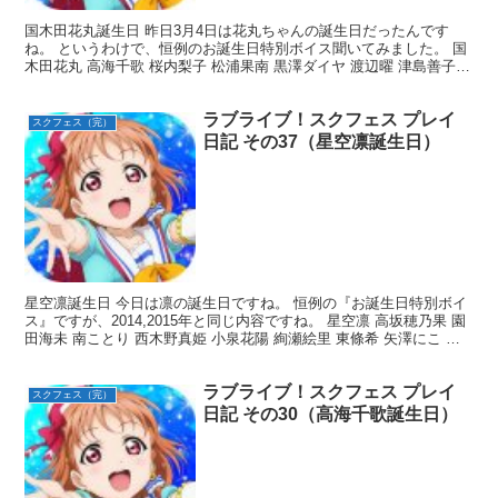
国木田花丸誕生日 昨日3月4日は花丸ちゃんの誕生日だったんです
ね。 というわけで、恒例のお誕生日特別ボイス聞いてみました。 国
木田花丸 高海千歌 桜内梨子 松浦果南 黒澤ダイヤ 渡辺曜 津島善子
小原鞠莉 黒澤ルビィ 以上ですね。 Post...
ラブライブ！スクフェス プレイ
スクフェス（完）
日記 その37（星空凛誕生日）
星空凛誕生日 今日は凛の誕生日ですね。 恒例の『お誕生日特別ボイ
ス』ですが、2014,2015年と同じ内容ですね。 星空凛 高坂穂乃果 園
田海未 南ことり 西木野真姫 小泉花陽 絢瀬絵里 東條希 矢澤にこ 以
上ですね。 そういえば何かの投票...
ラブライブ！スクフェス プレイ
スクフェス（完）
日記 その30（高海千歌誕生日）