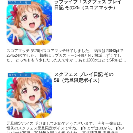
ラブライブ！スクフェス プレイ
スクフェス（完）
日記 その25（スコアマッチ）
スコアマッチ 第26回スコアマッチ終了しました。 結果は23843ptで
254524位でした。 報酬はラブカストーン4個とN：桜坂しずくでし
た。 どっちももう少しだったんですが… あと1200ptほどでSRルビィ
ちゃん。 そして、25000...
スクフェス プレイ日記 その
スクフェス（完）
59（元旦限定ボイス）
元旦限定ボイス 明けましておめでとうございます。 今年一発目は、
恒例のスクフェス元旦限定ボイスですね。 μ's まずはμ'sから。 μ'sメ
ンバーは2015、2016年と同じ内容ですね。 高坂穂乃果 園田海未 南