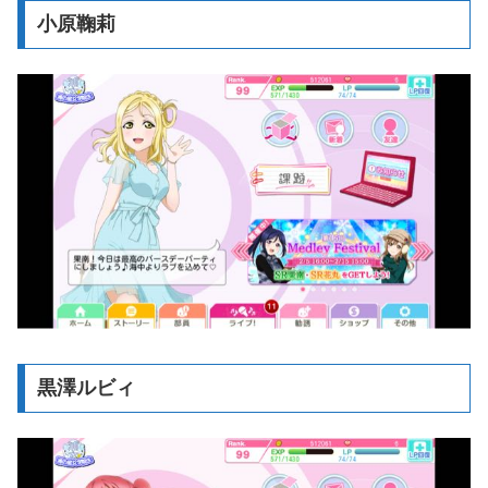
小原鞠莉
黒澤ルビィ