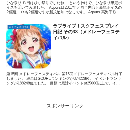
ひな祭り 昨日はひな祭りでしたね。 というわけで、ひな祭り限定ボ
イスを聞いてみました。 Aqoursは2017年と同じ内容と新規ボイスの
2種類、μ’sも2種類ですが新規追加はなしです。 Aqours 高海千歌 桜
内梨子 松浦果南 黒澤ダイヤ...
ラブライブ！スクフェス プレイ
スクフェス（完）
日記 その38（メドレーフェステ
ィバル）
第15回 メドレーフェスティバル 第15回メドレーフェスティバル終了
しました。 結果はSCOREランキングが374228位。 イベントランキ
ングが188248位でした。 目標は累計イベントpt25000以上で、イベ
ント達成報酬のSR梨子ゲッ...
スポンサーリンク