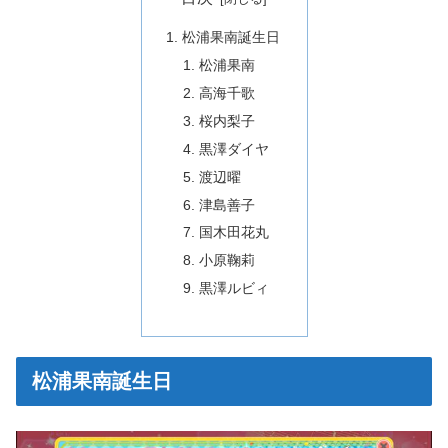
松浦果南誕生日
松浦果南
高海千歌
桜内梨子
黒澤ダイヤ
渡辺曜
津島善子
国木田花丸
小原鞠莉
黒澤ルビィ
松浦果南誕生日