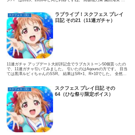
ことり 西木野真姫 星空凛 ...
ラブライブ！スクフェス プレイ
スクフェス（完）
日記 その21（11連ガチャ）
11連ガチャ アップデート大好評記念でラブカストーン50個貰ったの
で、11連ガチャ引いてみました。 引いたのはAqoursの方です。 目当
ては黒澤ルビィちゃんのSSR。 結果はSR×1、R×10でした。 全然ダ
メですね… ちなみにSRは松浦...
スクフェス プレイ日記 その
スクフェス（完）
64（ひな祭り限定ボイス）