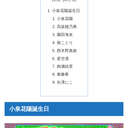
小泉花陽誕生日
小泉花陽
高坂穂乃果
園田海未
南ことり
西木野真姫
星空凛
絢瀬絵里
東條希
矢澤にこ
小泉花陽誕生日