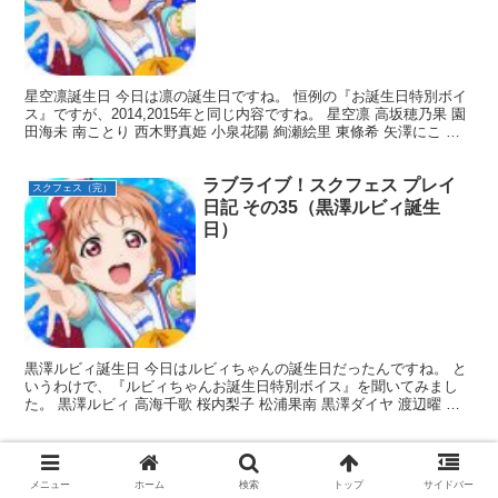
星空凛誕生日 今日は凛の誕生日ですね。 恒例の『お誕生日特別ボイ
ス』ですが、2014,2015年と同じ内容ですね。 星空凛 高坂穂乃果 園
田海未 南ことり 西木野真姫 小泉花陽 絢瀬絵里 東條希 矢澤にこ 以
上ですね。 そういえば何かの投票...
ラブライブ！スクフェス プレイ
スクフェス（完）
日記 その35（黒澤ルビィ誕生
日）
黒澤ルビィ誕生日 今日はルビィちゃんの誕生日だったんですね。 と
いうわけで、『ルビィちゃんお誕生日特別ボイス』を聞いてみまし
た。 黒澤ルビィ 高海千歌 桜内梨子 松浦果南 黒澤ダイヤ 渡辺曜 津
島善子 国木田花丸 小原鞠莉 以上ですね。 A...
メニュー
ホーム
検索
トップ
サイドバー
スポンサーリンク