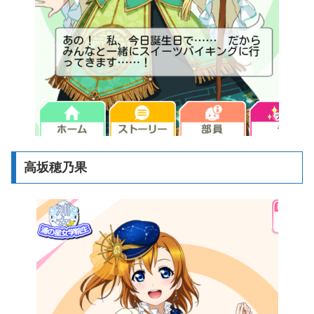
高坂穂乃果