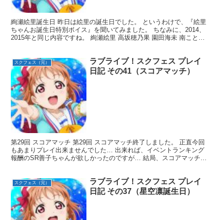
絢瀬絵里誕生日 昨日は絵里の誕生日でした。 というわけで、『絵里
ちゃんお誕生日特別ボイス』を聞いてみました。 ちなみに、2014、
2015年と同じ内容ですね。 絢瀬絵里 高坂穂乃果 園田海未 南ことり
西木野真姫 星空凛 小泉花陽 東條希 ...
ラブライブ！スクフェス プレイ
スクフェス（完）
日記 その41（スコアマッチ）
第29回 スコアマッチ 第29回 スコアマッチ終了しました。 正直今回
もあまりプレイ出来ませんでした… 出来れば、イベントランキング
報酬のSR善子ちゃんが欲しかったのですが… 結局、スコアマッチpt
ランキングは354413位。 イベントラン...
ラブライブ！スクフェス プレイ
スクフェス（完）
日記 その37（星空凛誕生日）