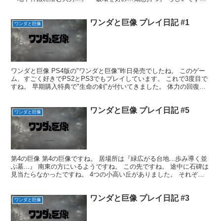
南の方にいるようですね。 途中...
ワンダと巨像 プレイ日記 #1
ワンダと巨像
ワンダと巨像 PS4版の"ワンダと巨像"昨日発売でしたね。 このゲー
ム、すごく好きでPS2とPS3でもプレイしています。 これで3度目で
すね。 早期購入特典で"生命の剣"が付いてきました。 体力の回復速
度が上がるようですね。 あと、PS4用...
ワンダと巨像 プレイ日記 #5
ワンダと巨像
第4の巨像 第4の巨像ですね。 居場所は『緑広がる台地...歩み導く並
ぶ墓...』 南東の方にいるようですね。 この先ですね。 途中に石碑は
見当たらなかったですね。 4つの小高い丘がありました。 それぞれ
に入口があって、地下へと続いてました...
ワンダと巨像 プレイ日記 #3
ワンダと巨像