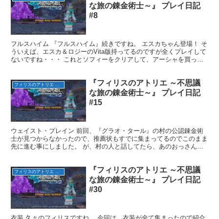
な旅の錬金術士～』 プレイ日記
#8
フルスハイム 『フルスハイム』続きですね。 エスカちゃん登場！ そ
ういえば、エスカ＆ロジーのVita版持ってるのですが全くプレイして
ないですね・・・ これとソフィーをクリアして、アーシャを買って
からですね。 アトリエに戻るとフィリスが汗で服...
『フィリスのアトリエ ～不思議
フィリスのアトリエ ～不思議な旅の錬金術士～
な旅の錬金術士～』 プレイ日記
#15
ウェイスト・プレイン 前回、『グラオ・タール』の村の公認錬金術
士が見つからなかったので、推薦状もすでに集まってるのでこのまま
先に進む事にしました。 が、村の人と話してたら、あのおっさんが
やってきました。 錬金術士に会わせてくれると。 公認錬...
『フィリスのアトリエ ～不思議
フィリスのアトリエ ～不思議な旅の錬金術士～
な旅の錬金術士～』 プレイ日記
#30
衣装 久々のフィリスですね。 今回は、衣装が全て集まったので紹介