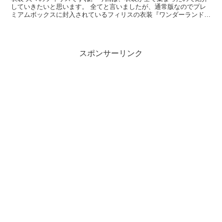
していきたいと思います。 全てと言いましたが、通常版なのでプレ
ミアムボックスに封入されているフィリスの衣装『ワンダーランド』
以外ですね。 いつものわたし これは最初から来てる衣...
スポンサーリンク