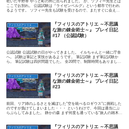
乾いた平野帯 やっと町の外に出られました。 が、ソフィー先生とは
ここでお別れ。 公認試験は『ライゼンベルグ』という都市で行われ
るようです。 ソフィー先生も試験を受けるので、またすぐに会えそ
うですね。 別れ際にソフィー先生がテントをくれました...
『フィリスのアトリエ ～不思議
フィリスのアトリエ ～不思議な旅の錬金術士～
な旅の錬金術士～』 プレイ日記
#17 （公認試験）
公認試験 公認試験の日がやってきました。 イルちゃんと一緒に庁舎
へ。 試験は筆記と実技があるようです。 筆記試験 まず筆記試験か
ら。 筆記試験は四択問題でした。 全20問で、制限時間もありまし
た。 問題は何度やっても同じなのかな？ それとも...
『フィリスのアトリエ ～不思議
フィリスのアトリエ ～不思議な旅の錬金術士～
な旅の錬金術士～』 プレイ日記
#23
前回、リア姉のふるさとを滅ぼした"空を統べるロギウス"に挑戦した
のですが負けてしまいました・・・ というわけで、今回は適当にぶ
らぶらしてみました。 静かの森 まず何度も通っている"旅人の雑木
林"に行ってみました。 ここから北と南に道が続いて...
『フィリスのアトリエ ～不思議
フィリスのアトリエ ～不思議な旅の錬金術士～