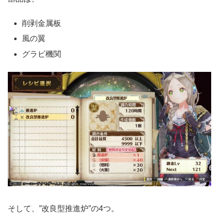
削剥金属板
風の翼
グラビ機関
そして、”改良型推進炉”の4つ。