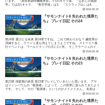
います。 『異世界調停機構本部』で1のキャラ達。 『忘れじの面影
亭』では2のキャラ。 『青空学校』は3。 『スクラップ山』は4。 そ
して、『カフェ＆バー』で5のキャラたちと会話...
2016.05.19
『サモンナイト6 失われた境界た
サモンナイト6 失われた境界たち
ち』 プレイ日記 その24
第24章 選びとる未来 第24章ですね。 これで終わりかな？ 繭世界が
消滅すると、ラージュ達も消えてしまうようですね。 ストーリー進
行イベントは、ワールドマップの方に1ヶ所。 そこでラージュのイベ
ントの後に、アムのイベントが発生。 アムと戦...
2016.05.18
『サモンナイト6 失われた境界た
サモンナイト6 失われた境界たち
ち』 プレイ日記 その23
第23章 揺籃期の終焉 第23章プレイしていきたいと思います。 アヤ
はリィンバウムの『観測者』によって、この世界に送られてきたよう
です。 そして、その『観測者』というのがメイメイさん。 名前は聞
き覚えあるけど、顔が出てこない・・・ 『青空学...
2016.05.14
『サモンナイト6 失われた境界た
サモンナイト6 失われた境界たち