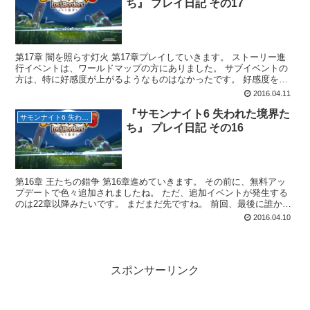
ち』 プレイ日記 その17
第17章 闇を照らす灯火 第17章プレイしていきます。 ストーリー進
行イベントは、ワールドマップの方にありました。 サブイベントの
方は、特に好感度が上がるようなものはなかったです。 好感度を確
認してみました。 アティ先生が1番ですね。 他の...
2016.04.11
『サモンナイト6 失われた境界た
サモンナイト6 失われた境界たち
ち』 プレイ日記 その16
第16章 王たちの錯争 第16章進めていきます。 その前に、無料アッ
プデートで色々追加されましたね。 ただ、追加イベントが発生する
のは22章以降みたいです。 まだまだ先ですね。 前回、最後に誰かの
声が聞こえたのですが、アヤだったみたいです。...
2016.04.10
スポンサーリンク