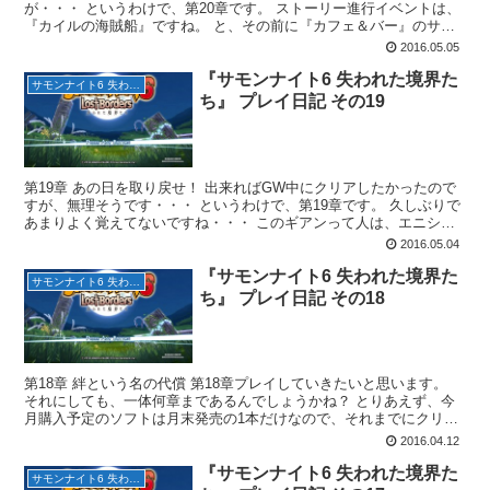
が・・・ というわけで、第20章です。 ストーリー進行イベントは、
『カイルの海賊船』ですね。 と、その前に『カフェ＆バー』のサブ
イベントで選択肢がありました。 適当に『オリジナルブ...
2016.05.05
『サモンナイト6 失われた境界た
サモンナイト6 失われた境界たち
ち』 プレイ日記 その19
第19章 あの日を取り戻せ！ 出来ればGW中にクリアしたかったので
すが、無理そうです・・・ というわけで、第19章です。 久しぶりで
あまりよく覚えてないですね・・・ このギアンって人は、エニシア
って子を探してるようですね。 ストーリー進行イ...
2016.05.04
『サモンナイト6 失われた境界た
サモンナイト6 失われた境界たち
ち』 プレイ日記 その18
第18章 絆という名の代償 第18章プレイしていきたいと思います。
それにしても、一体何章まであるんでしょうかね？ とりあえず、今
月購入予定のソフトは月末発売の1本だけなので、それまでにクリア
出来るといいのですが・・・ ストーリー進行イベン...
2016.04.12
『サモンナイト6 失われた境界た
サモンナイト6 失われた境界たち