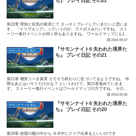
ち』 プレイ日記 その22
第22章 理知と狂気の彼岸にて さっそくプレイしていきたいと思いま
す。 『イリデルシア』っていうのが、ラスボスみたいですね。 スト
ーリー進行イベントが何ヶ所もありますね。 ワールドマップにも1つ
ありました。 まず『忘れじの面影亭』のサブイベ...
2016.05.07
『サモンナイト6 失われた境界た
サモンナイト6 失われた境界たち
ち』 プレイ日記 その21
第21章 嘲笑うべき真実 そろそろ終わりに近づいてるようですね。 仲
間もあとはハヤトだけかな？ というわけで、第21章進めていきま
す。 ストーリー進行イベントはワールドマップの方ですね。 その前
にサブイベントを。 まずは『忘れじの面影亭』か...
2016.05.06
『サモンナイト6 失われた境界た
サモンナイト6 失われた境界たち
ち』 プレイ日記 その20
第20章 絶望の檻の中から 今月中にクリア出来るといいのです