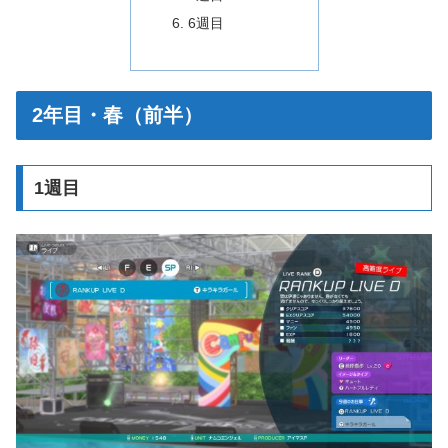
6週目
2年目・春（前半）
1週目