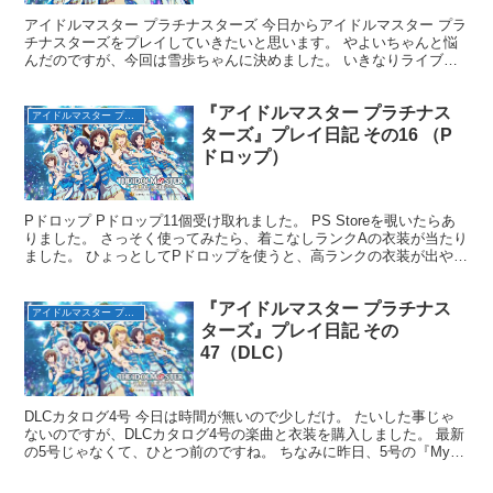
アイドルマスター プラチナスターズ 今日からアイドルマスター プラ
チナスターズをプレイしていきたいと思います。 やよいちゃんと悩
んだのですが、今回は雪歩ちゃんに決めました。 いきなりライブを
する事に・・・ 最初に選べる曲は、 Honey H...
『アイドルマスター プラチナス
アイドルマスター プラチナスターズ（完）
ターズ』プレイ日記 その16 （P
ドロップ）
Pドロップ Pドロップ11個受け取れました。 PS Storeを覗いたらあ
りました。 さっそく使ってみたら、着こなしランクAの衣装が当たり
ました。 ひょっとしてPドロップを使うと、高ランクの衣装が出やす
いのかと思って何度か使ってみました。 ...
『アイドルマスター プラチナス
アイドルマスター プラチナスターズ（完）
ターズ』プレイ日記 その
47（DLC）
DLCカタログ4号 今日は時間が無いので少しだけ。 たいした事じゃ
ないのですが、DLCカタログ4号の楽曲と衣装を購入しました。 最新
の5号じゃなくて、ひとつ前のですね。 ちなみに昨日、5号の『My
Best Friend』を購入してます。 ...