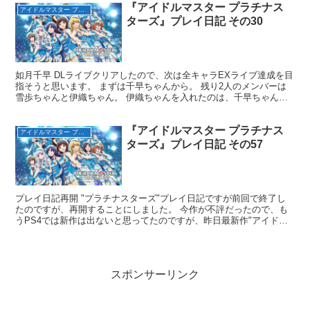
『アイドルマスター プラチナス
アイドルマスター プラチナスターズ（完）
ターズ』プレイ日記 その30
如月千早 DLライブクリアしたので、次は全キャラEXライブ達成を目
指そうと思います。 まずは千早ちゃんから。 残り2人のメンバーは
雪歩ちゃんと伊織ちゃん。 伊織ちゃんを入れたのは、千早ちゃんの
次にEXライブに挑戦させる予定なので。 雪歩ちゃ...
『アイドルマスター プラチナス
アイドルマスター プラチナスターズ（完）
ターズ』プレイ日記 その57
プレイ日記再開 "プラチナスターズ"プレイ日記ですが前回で終了し
たのですが、再開することにしました。 今作が不評だったので、も
うPS4では新作は出ないと思ってたのですが、昨日最新作"アイドル
マスター ステラステージ"が発表されましたね。 い...
スポンサーリンク