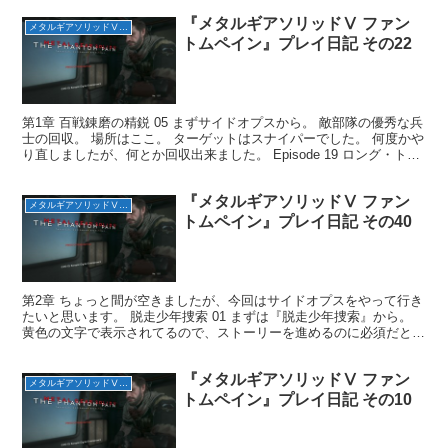
『メタルギアソリッドⅤ ファン
メタルギアソリッドⅤ ファントムペイン
トムペイン』プレイ日記 その22
第1章 百戦錬磨の精鋭 05 まずサイドオプスから。 敵部隊の優秀な兵
士の回収。 場所はここ。 ターゲットはスナイパーでした。 何度かや
り直しましたが、何とか回収出来ました。 Episode 19 ロング・トレ
イル 次はメインミッション『ロ...
『メタルギアソリッドⅤ ファン
メタルギアソリッドⅤ ファントムペイン
トムペイン』プレイ日記 その40
第2章 ちょっと間が空きましたが、今回はサイドオプスをやって行き
たいと思います。 脱走少年捜索 01 まずは『脱走少年捜索』から。
黄色の文字で表示されてるので、ストーリーを進めるのに必須だと思
われます。 目的はマザーベースから脱走した少年...
『メタルギアソリッドⅤ ファン
メタルギアソリッドⅤ ファントムペイン
トムペイン』プレイ日記 その10