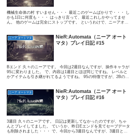
機械生命体の村 すいません・・・ 最近このゲームばかりで・・・ し
かも1日に何度も・・・ はっきり言って、最近これしかやってませ
ん。 他のゲームは完全にストップです。 というわけで、ニーアオー
トマタ続きです。 機械生命体の村に着きました。 ...
NieR:Automata（ニーア オート
ニーア オートマタ
マタ）プレイ日記 #15
Bエンド 久々のニーアです。 今回は2週目なんですが、操作キャラが
9Sに変わりました。 で、内容は1週目とほぼ同じですね。 レベルと
かアイテムも引き継がれてるようですね。 9Sの特徴ですが、2Bのよ
うに△ボタンでの強攻撃が無い代わりにハッキ...
NieR:Automata（ニーア オート
ニーア オートマタ
マタ）プレイ日記 #16
3週目 久々のニーアです。 日記は更新してなかったのですが、ちゃ
んとプレイしてました。 ていうか、昨日Eエンドを見てセーブデータ
も削除されました・・・ で、今回から3週目なんですが、3週目とい
うよりA・Bエンドの続きですね。 イヴ倒したこと...