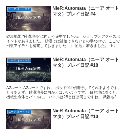
NieR:Automata（ニーア オート
ニーア オートマタ
マタ）プレイ日記 #4
砂漠地帯 "砂漠地帯"に向かう途中でしたね。 ショップとアクセスポ
イントがありました。 砂漠では補給できないとの事なので、ここで
回復アイテムを補充しておきました。 目的地に着きました。 上に立
ってるのがレジスタンスの"ジャッカス" 彼女に話...
NieR:Automata（ニーア オート
ニーア オートマタ
マタ）プレイ日記 #18
A2ルート A2ルートですね。 ポッド042が随行してくれるようです。
とりあえず、砂漠地帯に向かえばいいようです。 目的地に着くと、
機械生命体とバトルに。 バトルは2Bとほぼ同じですね。 武器も2B
のをそのまま引き継いでます。 機械生命体...
NieR:Automata（ニーア オート
ニーア オートマタ
マタ）プレイ日記 #10