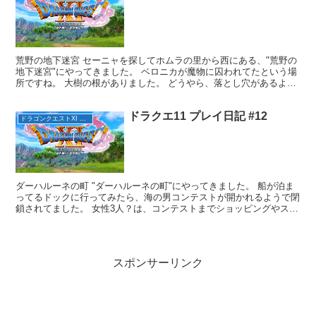
荒野の地下迷宮 セーニャを探してホムラの里から西にある、"荒野の
地下迷宮"にやってきました。 ベロニカが魔物に囚われてたという場
所ですね。 大樹の根がありました。 どうやら、落とし穴があるよう
ですね。 地下2階に、きらきら光ったスカルライダ...
ドラクエ11 プレイ日記 #12
ドラゴンクエストXI 過ぎ去りし時を求めて
ダーハルーネの町 "ダーハルーネの町"にやってきました。 船が泊ま
ってるドックに行ってみたら、海の男コンテストが開かれるようで閉
鎖されてました。 女性3人？は、コンテストまでショッピングやスイ
ーツ巡りをすると行ってしまいました。 主人公とカ...
スポンサーリンク