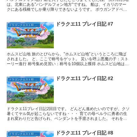
は、北東にある"バンデルフォン地方"ですね。 船は、イカリのマー
クにある桟橋でしか乗り降りできないようです。 ボウガンアドベン
チャー 新しい地方に着いたら、まずはボウガンアドベ...
ドラクエ11 プレイ日記 #7
ドラゴンクエストXI 過ぎ去りし時を求めて
ホムスビ山地 旅のとびらから、"ホムスビ山地"というところに飛ば
されました。 と、ここで称号をゲット。 災いを呼ぶ悪魔の子：スト
ーリー進行 称号集め見習い：称号を10個以上獲得 ホムスビ山地は、
世界地図で見ると南東の方にありました。 火山が...
ドラクエ11 プレイ日記 #2
ドラゴンクエストXI 過ぎ去りし時を求めて
ドラクエ11プレイ日記2回目です。 どんどん進めたいのですが、クソ
暑くてヤル気が起こらないですね・・・ 育ての母ペルラに勇者の生
まれ変わりだと告げられ、ペンダントを手渡されました。 それを持
って、北のデルカダール王国へ向かえと。 で、クエス...
ドラクエ11 プレイ日記 #8
ドラゴンクエストXI 過ぎ去りし時を求めて