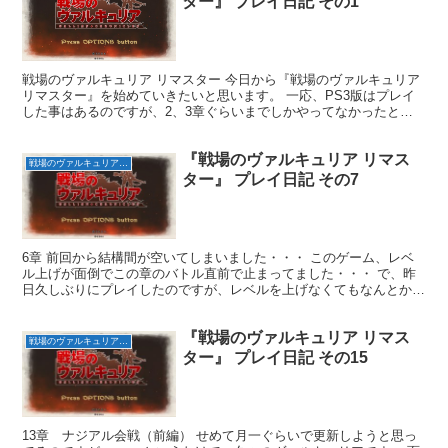
ター』 プレイ日記 その1
戦場のヴァルキュリア リマスター 今日から『戦場のヴァルキュリア
リマスター』を始めていきたいと思います。 一応、PS3版はプレイ
した事はあるのですが、2、3章ぐらいまでしかやってなかったと思
います。 つまらなかったわけじゃないんですが、何...
『戦場のヴァルキュリア リマス
戦場のヴァルキュリア リマスター
ター』 プレイ日記 その7
6章 前回から結構間が空いてしまいました・・・ このゲーム、レベ
ル上げが面倒でこの章のバトル直前で止まってました・・・ で、昨
日久しぶりにプレイしたのですが、レベルを上げなくてもなんとかク
リア出来ました。 というわけで、6章プレイしていきた...
『戦場のヴァルキュリア リマス
戦場のヴァルキュリア リマスター
ター』 プレイ日記 その15
13章 ナジアル会戦（前編） せめて月一ぐらいで更新しようと思っ