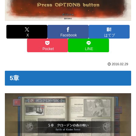
X
Facebook
はてブ
Pocket
LINE
2016.02.29
5章