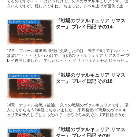
てるのですが・・・ というわけで、久々のヴァルキュリアです。 面
白いんですが、難しいですね。 ちょっと、レベル上げが面倒で止ま
ってしまいます・・・ 帝国軍はナジアル平原に集結し...
『戦場のヴァルキュリア リマス
戦場のヴァルキュリア リマスター
ター』 プレイ日記 その14
12章 ブルール奪還戦 最後に更新したのは、去年の6月ですね・・・
ほぼ1年・・・ というわけで、"戦場のヴァルキュリア リアスター"プ
レイ再開しました。 でしたね・・・ イサラちゃんが死んじゃったん
ですよね・・・ それがショックで、プレイ...
『戦場のヴァルキュリア リマス
戦場のヴァルキュリア リマスター
ター』 プレイ日記 その16
14章 ナジアル会戦（後編） 久々の戦場のヴァルキュリアです。 購
入してからもう2年経っちゃいました... 来月発売の"戦場のヴァルキ
ュリア4"予約してしまったので、そろそろ本気でクリア目指そうか
と。 といっても、2年かかってもクリアできな...
『戦場のヴァルキュリア リマス
戦場のヴァルキュリア リマスター
ター』 プレイ日記 その9