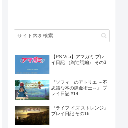
【PS Vita】アマガミ プレ
イ日記 （絢辻詞編） その3
『ソフィーのアトリエ ～不
思議な本の錬金術士～』 プ
レイ日記 #14
『ライフ イズ ストレンジ』
プレイ日記 その16