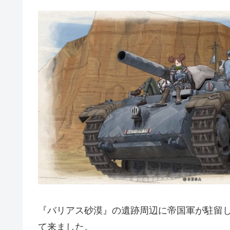
『バリアス砂漠』の遺跡周辺に帝国軍が駐留
て来ました。