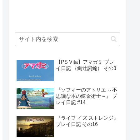
【PS Vita】アマガミ プレ
イ日記 （絢辻詞編） その3
『ソフィーのアトリエ ～不
思議な本の錬金術士～』 プ
レイ日記 #14
『ライフ イズ ストレンジ』
プレイ日記 その16