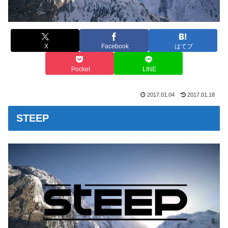
X
Facebook
はてブ
Pocket
LINE
2017.01.04
2017.01.18
STEEP