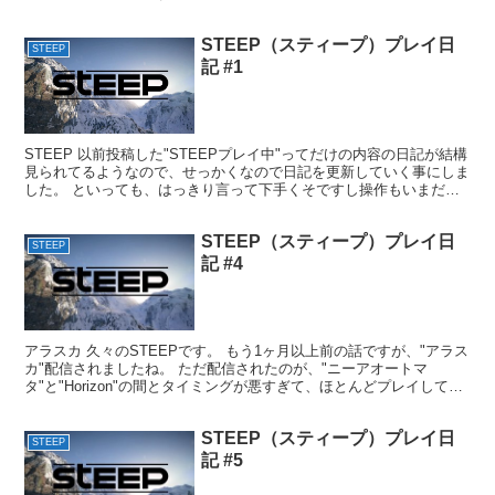
ライディング』、『ベースジャンプ』の3つが...
STEEP（スティープ）プレイ日
STEEP
記 #1
STEEP 以前投稿した"STEEPプレイ中"ってだけの内容の日記が結構
見られてるようなので、せっかくなので日記を更新していく事にしま
した。 といっても、はっきり言って下手くそですし操作もいまだに
よく分かってません・・・ そんな感じなので、...
STEEP（スティープ）プレイ日
STEEP
記 #4
アラスカ 久々のSTEEPです。 もう1ヶ月以上前の話ですが、"アラス
カ"配信されましたね。 ただ配信されたのが、"ニーアオートマ
タ"と"Horizon"の間とタイミングが悪すぎて、ほとんどプレイしてい
ませんでした・・・ 最近やっとプレイし...
STEEP（スティープ）プレイ日
STEEP
記 #5