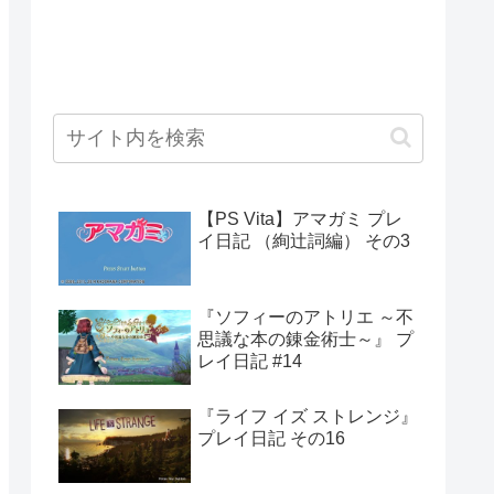
【PS Vita】アマガミ プレ
イ日記 （絢辻詞編） その3
『ソフィーのアトリエ ～不
思議な本の錬金術士～』 プ
レイ日記 #14
『ライフ イズ ストレンジ』
プレイ日記 その16