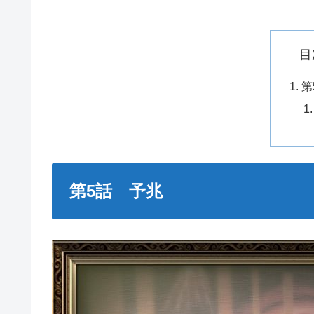
目
第
第5話 予兆