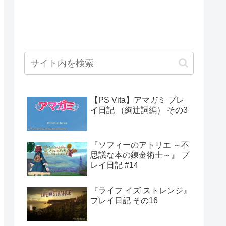
【PS Vita】アマガミ プレ
イ日記 （絢辻詞編） その3
『ソフィーのアトリエ ～不
思議な本の錬金術士～』 プ
レイ日記 #14
『ライフ イズ ストレンジ』
プレイ日記 その16