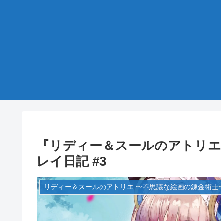
『リディー＆スールのアトリエ
レイ日記 #3
リディー＆スールのアトリエ 〜不思議な絵画の錬金術士