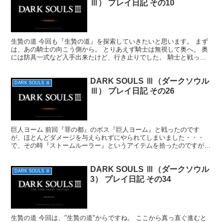
Ⅲ） プレイ日記 その10
生贄の道 今回も『生贄の道』を探索していきたいと思います。 まず
は、あの騎士の向こう側から。 とりあえず騎士は無視して奥へ。 奥
には防具一式など入手出来たけど、行き止りでした。 騎士と戦って
みたけど、やっぱり勝てそうにないので逃げました・・...
DARK SOULS Ⅲ（ダークソウル
DARK SOULS Ⅲ
Ⅲ） プレイ日記 その26
巨人ヨーム 前回『罪の都』のボス『巨人ヨーム』と戦ったのです
が、ほとんどダメージを与えられずにやられてしまいました・・・
で、その時『ストームルーラー』というアイテムを拾ったのですが、
確認してみたら武器でした。 説明欄を読んでみると『巨人殺...
DARK SOULS Ⅲ（ダークソウル
DARK SOULS Ⅲ
3） プレイ日記 その34
生贄の道 今回は、"生贄の道"からですね。 ここから真っ直ぐ進むと