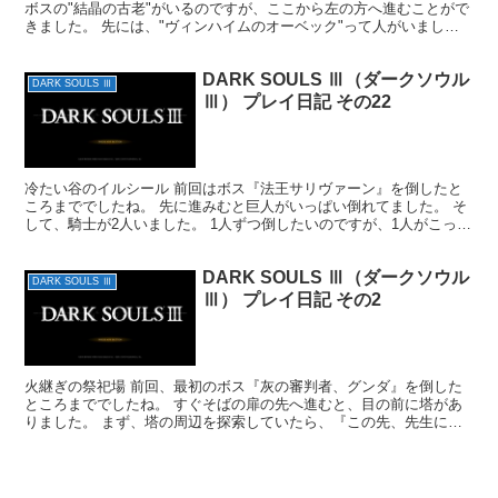
ボスの"結晶の古老"がいるのですが、ここから左の方へ進むことがで
きました。 先には、"ヴィンハイムのオーベック"って人がいまし
た。 選択肢『魔術を学びたい』『約束できる』を選...
DARK SOULS Ⅲ（ダークソウル
DARK SOULS Ⅲ
Ⅲ） プレイ日記 その22
冷たい谷のイルシール 前回はボス『法王サリヴァーン』を倒したと
ころまででしたね。 先に進みむと巨人がいっぱい倒れてました。 そ
して、騎士が2人いました。 1人ずつ倒したいのですが、1人がこっち
に気付くともう1人もそれに反応して襲ってきました...
DARK SOULS Ⅲ（ダークソウル
DARK SOULS Ⅲ
Ⅲ） プレイ日記 その2
火継ぎの祭祀場 前回、最初のボス『灰の審判者、グンダ』を倒した
ところまででしたね。 すぐそばの扉の先へ進むと、目の前に塔があ
りました。 まず、塔の周辺を探索していたら、『この先、先生に注
意しろ』というメッセージがありました。 そのまま進むと...