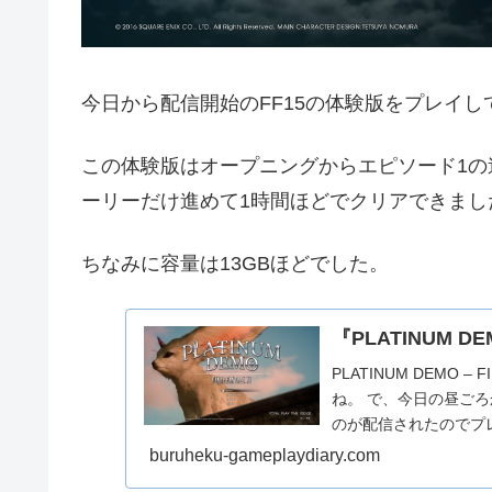
今日から配信開始のFF15の体験版をプレイし
この体験版はオープニングからエピソード1
ーリーだけ進めて1時間ほどでクリアできまし
ちなみに容量は13GBほどでした。
『PLATINUM DE
PLATINUM DEMO –
ね。 で、今日の昼ごろから『
のが配信されたのでプレ
buruheku-gameplaydiary.com