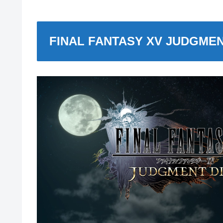
FINAL FANTASY XV JUDGMEN