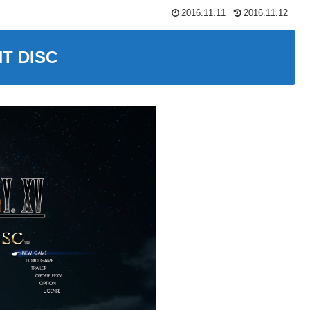
2016.11.11
2016.11.12
T DISC