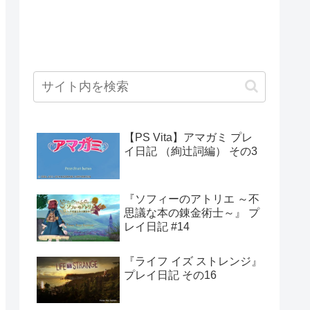
【PS Vita】アマガミ プレ
イ日記 （絢辻詞編） その3
『ソフィーのアトリエ ～不
思議な本の錬金術士～』 プ
レイ日記 #14
『ライフ イズ ストレンジ』
プレイ日記 その16