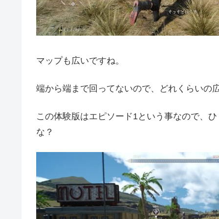
マップも広いですね。
端から端まで回ってないので、どれくらいの
この体験版はエピソード1という事なので、
な？