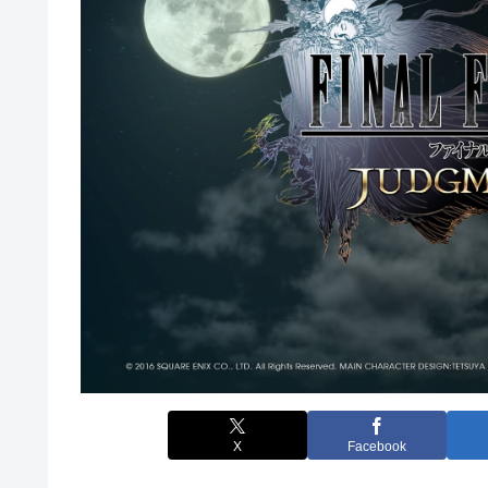
X
Facebook