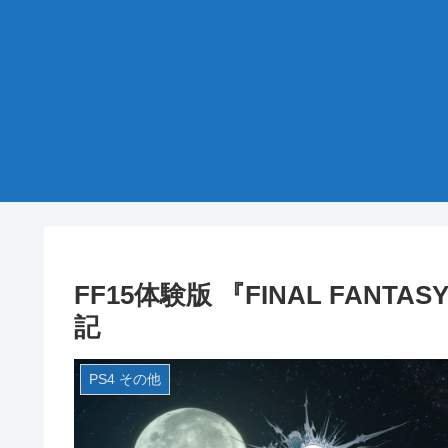
FF15体験版 『FINAL FANTAS
記
PS4 その他