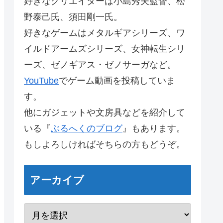
好きなクリエイターは小島秀夫監督、松
野泰己氏、須田剛一氏。
好きなゲームはメタルギアシリーズ、ワ
イルドアームズシリーズ、女神転生シリ
ーズ、ゼノギアス・ゼノサーガなど。
YouTube
でゲーム動画を投稿していま
す。
他にガジェットや文房具などを紹介して
いる『
ぶるへくのブログ
』もあります。
もしよろしければそちらの方もどうぞ。
アーカイブ