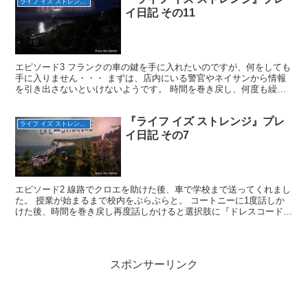
ライフ イズ ストレンジ（完）
イ日記 その11
エピソード3 フランクの車の鍵を手に入れたいのですが、何をしても
手に入りません・・・ まずは、店内にいる警官やネイサンから情報
を引き出さないといけないようです。 時間を巻き戻し、何度も繰り
返し話をすると色々情報を得られました。 再びフランク...
『ライフ イズ ストレンジ』プレ
ライフ イズ ストレンジ（完）
イ日記 その7
エピソード2 線路でクロエを助けた後、車で学校まで送ってくれまし
た。 授業が始まるまで校内をぶらぶらと。 コートニーに1度話しか
けた後、時間を巻き戻し再度話しかけると選択肢に『ドレスコードに
ついて』が追加。 これを選択すると、ボルテックス・...
スポンサーリンク