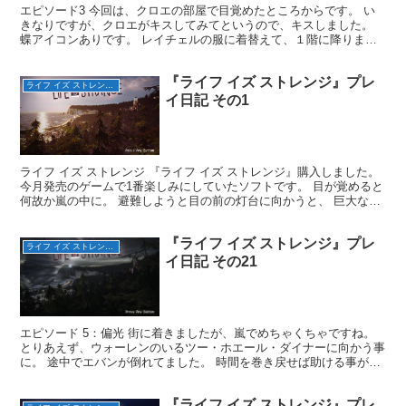
エピソード3 今回は、クロエの部屋で目覚めたところからです。 い
きなりですが、クロエがキスしてみてというので、キスしました。
蝶アイコンありです。 レイチェルの服に着替えて、１階に降りまし
た。 すると、棚の上に鳥が。 驚かせると、暖炉や他の...
『ライフ イズ ストレンジ』プレ
ライフ イズ ストレンジ（完）
イ日記 その1
ライフ イズ ストレンジ 『ライフ イズ ストレンジ』購入しました。
今月発売のゲームで1番楽しみにしていたソフトです。 目が覚めると
何故か嵐の中に。 避難しようと目の前の灯台に向かうと、 巨大な竜
巻が・・・ 竜巻に飛ばされた船が灯台に直撃...
『ライフ イズ ストレンジ』プレ
ライフ イズ ストレンジ（完）
イ日記 その21
エピソード 5：偏光 街に着きましたが、嵐でめちゃくちゃですね。
とりあえず、ウォーレンのいるツー・ホエール・ダイナーに向かう事
に。 途中でエバンが倒れてました。 時間を巻き戻せば助ける事がで
きました。 トラックの運転手が足を挟まれて身動き...
『ライフ イズ ストレンジ』プレ