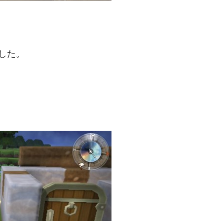
した。
。