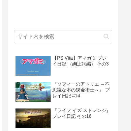
【PS Vita】アマガミ プレ
イ日記 （絢辻詞編） その3
『ソフィーのアトリエ ～不
思議な本の錬金術士～』 プ
レイ日記 #14
『ライフ イズ ストレンジ』
プレイ日記 その16