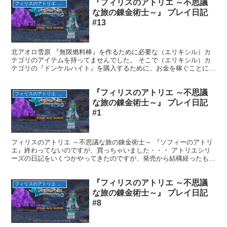
『フィリスのアトリエ ～不思議
フィリスのアトリエ ～不思議な旅の錬金術士～
な旅の錬金術士～』 プレイ日記
#13
北アオロ雪原 『無限燃料棒』を作るために必要な（エリキシル）カ
テゴリのアイテムを持ってませんでした。 そこで（エリキシル）カ
テゴリの『ドンケルハイト』を購入するために、お金を稼ぐことにし
ました。 で、前回はそこで終わったのですが、その後お金...
『フィリスのアトリエ ～不思議
フィリスのアトリエ ～不思議な旅の錬金術士～
な旅の錬金術士～』 プレイ日記
#1
フィリスのアトリエ ～不思議な旅の錬金術士～ 『ソフィーのアトリ
エ』終わってないのですが、買っちゃいました・・・ アトリエシリ
ーズの日記をいくつかやってきたのですが、発売から結構経ったもの
やPS Plusのフリープレイタイトルばかりでした。...
『フィリスのアトリエ ～不思議
フィリスのアトリエ ～不思議な旅の錬金術士～
な旅の錬金術士～』 プレイ日記
#8