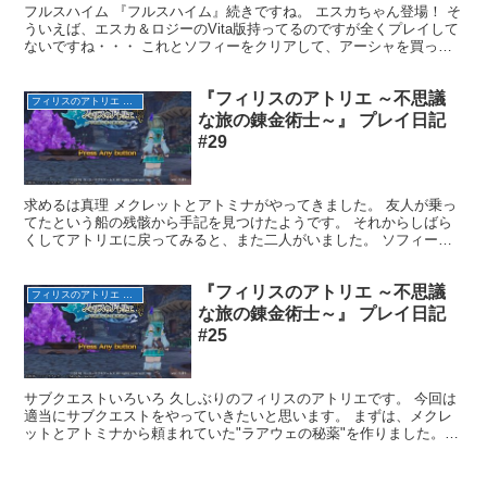
フルスハイム 『フルスハイム』続きですね。 エスカちゃん登場！ そ
ういえば、エスカ＆ロジーのVita版持ってるのですが全くプレイして
ないですね・・・ これとソフィーをクリアして、アーシャを買って
からですね。 アトリエに戻るとフィリスが汗で服...
『フィリスのアトリエ ～不思議
フィリスのアトリエ ～不思議な旅の錬金術士～
な旅の錬金術士～』 プレイ日記
#29
求めるは真理 メクレットとアトミナがやってきました。 友人が乗っ
てたという船の残骸から手記を見つけたようです。 それからしばら
くしてアトリエに戻ってみると、また二人がいました。 ソフィーと
プラフタと話していたようです。 フィリスが帰ってくる...
『フィリスのアトリエ ～不思議
フィリスのアトリエ ～不思議な旅の錬金術士～
な旅の錬金術士～』 プレイ日記
#25
サブクエストいろいろ 久しぶりのフィリスのアトリエです。 今回は
適当にサブクエストをやっていきたいと思います。 まずは、メクレ
ットとアトミナから頼まれていた"ラアウェの秘薬"を作りました。
そこへソフィー先生とプラフタがやってきました。 "...